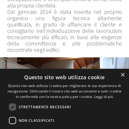
alla propria clientela.
Dal gennaio 2014 è stata inserita nel proprio
organico una figura tecnica altamente
qualificata, in grado di affiancare il cliente e
consigliarlo nell'individuazione delle lavorazioni
tecnicamente più efficaci, in base alle esigenze
della committenza e alle problematiche
riscontrate negli edifici.
×
Questo sito web utilizza cookie
Questo sito web utilizza i cookie per migliorare la tua esperienza di
navigazione. Utilizzando il nostro sito web acconsenti a tutti i cookie
in conformità con la nostra policy per i cookie.
Leggi di più
STRETTAMENTE NECESSARI
NON CLASSIFICATI