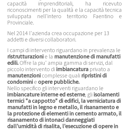
capacità imprenditoriali, ha ricevuto
riconoscimenti per la qualità e la capacità tecnica
sviluppata nell'intero territorio Faentino e
Provinciale.
Nel 2014 l'azienda crea occupazione per 13
addetti e diversi collaboratori.
I campi di intervento riguardano in prevalenza le
ristrutturazioni
e la
manutenzione di manufatti
edili.
Offre la piu' ampia gamma di servizi, dal
piccolo intervento di
imbiancatura
privato a
manutenzioni
complesse quali
ripristini di
condomini
e
opere pubbliche.
Nello specifico gli interventi riguardano le
imbiancature interne ed esterne
, gli
isolamenti
termici "a cappotto" di edifici, la verniciatura di
manufatti in legno e metallo, il risanamento e
la protezione di elementi in cemento armato, il
risanamento di intonaci danneggiati
dall'umidità di risalita, l'esecuzione di opere in