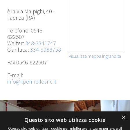
è in Via Malpighi, 40 -
Faenza (RA)
Telefono: 0546-
622507
Walter:
348-3341747
Gianluca:
334-3988758
Visualizza mappa ingrandita
Fax 0546-622507
E-mail:
info@ilpennellosnc.it
×
Questo sito web utilizza cookie
Questo sito web utilizza i cookie per migliorare la tua esperienza di