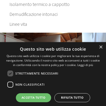
Isolamento termico a cappotto
Demudificazione intonaci
Linee vita
×
Questo sito web utilizza cookie
Questo sito web utilizza i cookie per migliorare la tua esperienza di
navigazione. Utilizzando il nostro sito web acconsenti a tutti i cookie
in conformità con la nostra policy per i cookie.
Leggi di più
STRETTAMENTE NECESSARI
NON CLASSIFICATI
Il Pennello s.n.c. e c - via Malpighi 40 Faenza (RA)
ACCETTA TUTTO
RIFIUTA TUTTO
- Partita iva 00986680395
Tutti i diritti Riservati © 2014 -
Accedi
-
Sito Web
-